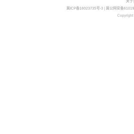
关于
冀ICP备16023735号-3
|
冀公网安备610190
Copyright