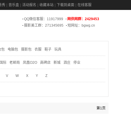
秀秀
音乐盒
活动报名
收藏本站
下载到桌面
在线客服
QQ微信客服：11917999
网供网群：2429453
摄影美工群：271345695
短网址：bgwg.cn
妆包
电脑包
摄影包
衣服
鞋子
玩具
国际
老邮局
凤凰O2O
高碑店
新城
泗庄
停业
V
W
X
Y
Z
第1页