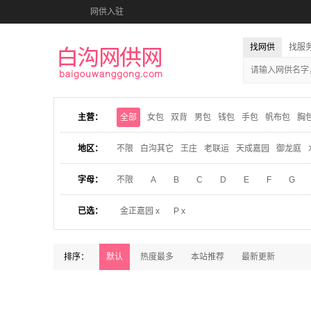
网供入驻
找网供
找服
主营：
全部
女包
双背
男包
钱包
手包
帆布包
胸
地区：
不限
白沟其它
王庄
老联运
天成嘉园
御龙庭
字母：
不限
A
B
C
D
E
F
G
已选：
金正嘉园 x
P x
排序：
默认
热度最多
本站推荐
最新更新