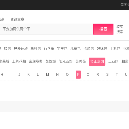
美图
务商
资讯文章
款式
搜索
搜索
包
腰包
户外运动
鱼杆包
行李箱
学生包
儿童包
卡通包
妈咪包
手机包
化
水晶域
上善花都
富润晶典
凯旋城
阳光西郡
芙蓉苑
金正嘉园
工业区
和道
H
I
J
K
L
M
N
O
P
Q
R
S
T
U