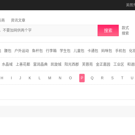
美图
务商
资讯文章
款式
搜索
搜索
包
腰包
户外运动
鱼杆包
行李箱
学生包
儿童包
卡通包
妈咪包
手机包
化
水晶域
上善花都
富润晶典
凯旋城
阳光西郡
芙蓉苑
金正嘉园
工业区
和道
H
I
J
K
L
M
N
O
P
Q
R
S
T
U