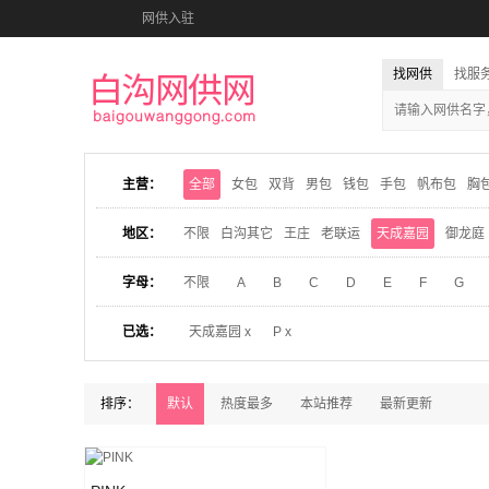
网供入驻
找网供
找服
主营：
全部
女包
双背
男包
钱包
手包
帆布包
胸
地区：
不限
白沟其它
王庄
老联运
天成嘉园
御龙庭
字母：
不限
A
B
C
D
E
F
G
已选：
天成嘉园 x
P x
排序：
默认
热度最多
本站推荐
最新更新