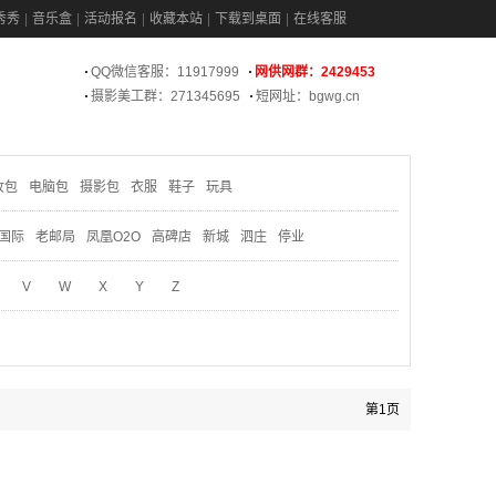
秀秀
音乐盒
活动报名
收藏本站
下载到桌面
在线客服
QQ微信客服：11917999
网供网群：2429453
摄影美工群：271345695
短网址：bgwg.cn
妆包
电脑包
摄影包
衣服
鞋子
玩具
国际
老邮局
凤凰O2O
高碑店
新城
泗庄
停业
V
W
X
Y
Z
第1页