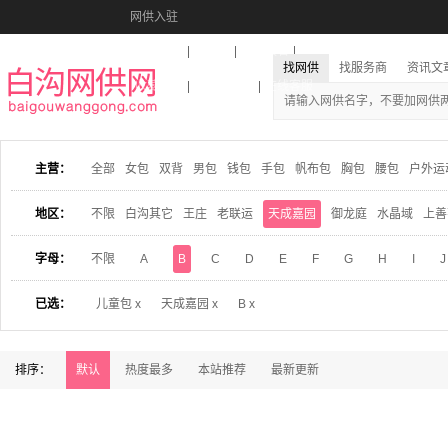
网供入驻
美图秀秀
音乐盒
活动报名
找网供
找服务商
资讯文
收藏本站
下载到桌面
在线客服
主营：
全部
女包
双背
男包
钱包
手包
帆布包
胸包
腰包
户外运
地区：
不限
白沟其它
王庄
老联运
天成嘉园
御龙庭
水晶域
上善
字母：
不限
A
B
C
D
E
F
G
H
I
J
已选：
儿童包 x
天成嘉园 x
B x
排序：
默认
热度最多
本站推荐
最新更新