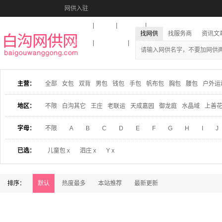
网供入驻
美图秀秀
音乐盒
活动报名
找网供
找服务商
资讯文
收藏本站
下载到桌面
在线客服
主营：
全部
女包
双背
男包
钱包
手包
帆布包
胸包
腰包
户外运
地区：
不限
白沟其它
王庄
老联运
天成嘉园
御龙庭
水晶域
上善
字母：
不限
A
B
C
D
E
F
G
H
I
J
已选：
儿童包 x
泗庄 x
Y x
排序：
默认
热度最多
本站推荐
最新更新