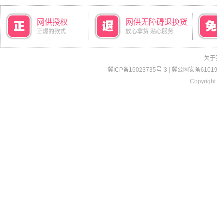
网供授权
网供无障碍退换货
正爆的款式
放心拿货 贴心服务
关于
冀ICP备16023735号-3
|
冀公网安备610190
Copyright