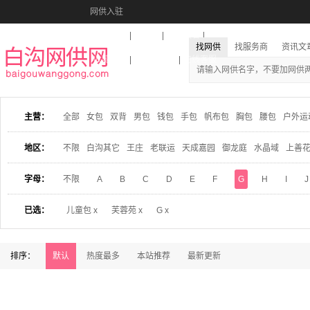
网供入驻
美图秀秀
音乐盒
活动报名
找网供
找服务商
资讯文
收藏本站
下载到桌面
在线客服
主营：
全部
女包
双背
男包
钱包
手包
帆布包
胸包
腰包
户外运
地区：
不限
白沟其它
王庄
老联运
天成嘉园
御龙庭
水晶域
上善
字母：
不限
A
B
C
D
E
F
G
H
I
J
已选：
儿童包 x
芙蓉苑 x
G x
排序：
默认
热度最多
本站推荐
最新更新