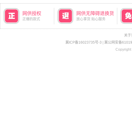
网供授权
网供无障碍退换货
正爆的款式
放心拿货 贴心服务
关于
冀ICP备16023735号-3
|
冀公网安备610190
Copyright