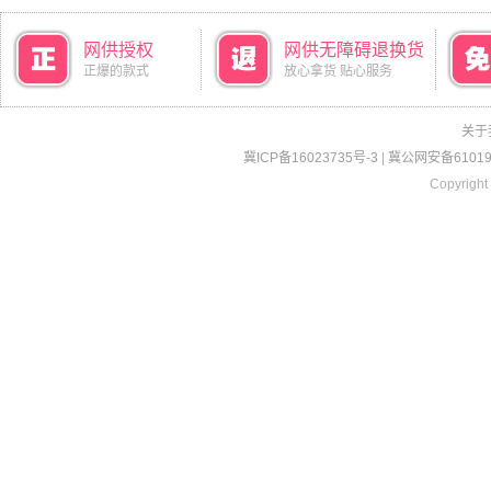
网供授权
网供无障碍退换货
正爆的款式
放心拿货 贴心服务
关于
冀ICP备16023735号-3
|
冀公网安备610190
Copyright