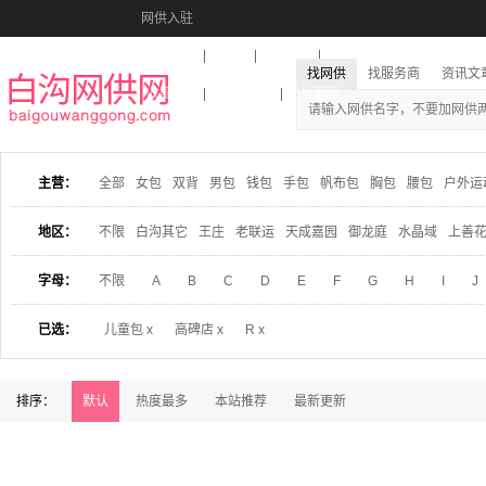
网供入驻
美图秀秀
音乐盒
活动报名
找网供
找服务商
资讯文
收藏本站
下载到桌面
在线客服
主营：
全部
女包
双背
男包
钱包
手包
帆布包
胸包
腰包
户外运
地区：
不限
白沟其它
王庄
老联运
天成嘉园
御龙庭
水晶域
上善
字母：
不限
A
B
C
D
E
F
G
H
I
J
已选：
儿童包 x
高碑店 x
R x
排序：
默认
热度最多
本站推荐
最新更新