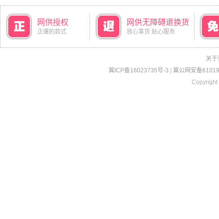
网供授权
网供无障碍退换货
正爆的款式
放心拿货 贴心服务
关于
冀ICP备16023735号-3
|
冀公网安备610190
Copyright