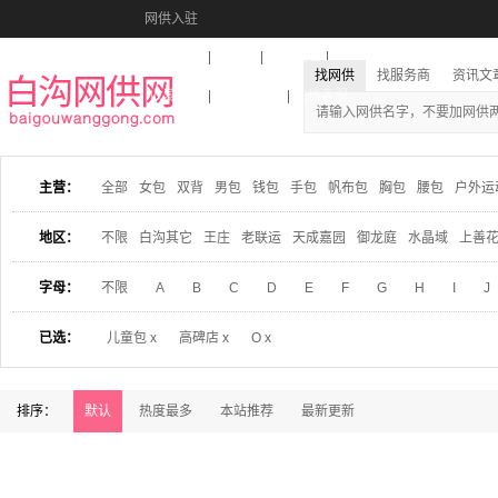
网供入驻
美图秀秀
音乐盒
活动报名
找网供
找服务商
资讯文
收藏本站
下载到桌面
在线客服
主营：
全部
女包
双背
男包
钱包
手包
帆布包
胸包
腰包
户外运
地区：
不限
白沟其它
王庄
老联运
天成嘉园
御龙庭
水晶域
上善
字母：
不限
A
B
C
D
E
F
G
H
I
J
已选：
儿童包 x
高碑店 x
O x
排序：
默认
热度最多
本站推荐
最新更新