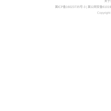
关于
冀ICP备16023735号-3
|
冀公网安备610190
Copyright