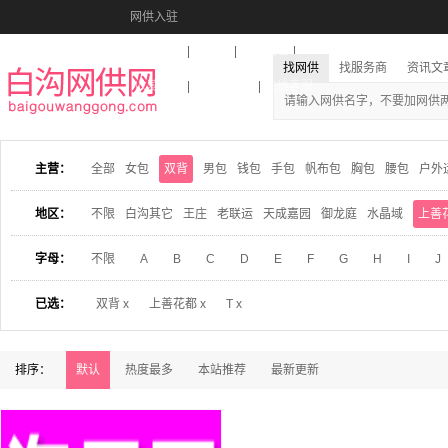
网供入驻
美图秀秀
音乐盒
活动报名
找网供
找服务商
资讯文
收藏本站
下载到桌面
在线客服
主营：
全部
女包
双背
男包
钱包
手包
帆布包
胸包
腰包
户外
地区：
不限
白沟其它
王庄
老联运
天成嘉园
御龙庭
水晶域
上善
字母：
不限
A
B
C
D
E
F
G
H
I
J
已选：
双背 x
上善花都 x
T x
排序：
默认
热度最多
本站推荐
最新更新