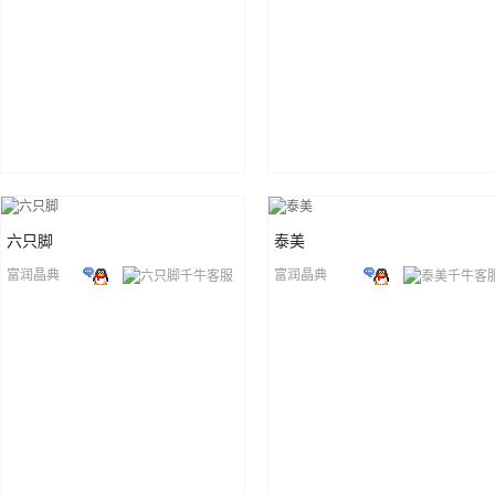
六只脚
泰美
富润晶典
富润晶典