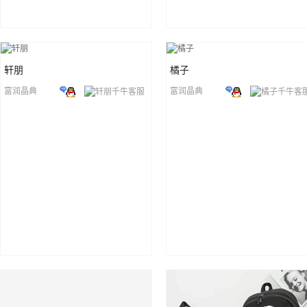
轩朋
橘子
富润晶典
富润晶典