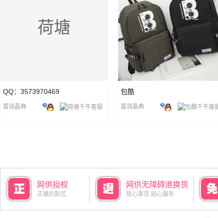
荷塘
QQ：3573970469
包酷
富润晶典
富润晶典
网供授权
网供无障碍退换货
正爆的款式
放心拿货 贴心服务