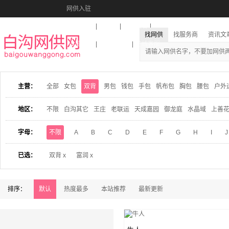
网供入驻
美图秀秀
音乐盒
活动报名
找网供
找服务商
资讯文
收藏本站
下载到桌面
在线客服
主营：
全部
女包
双背
男包
钱包
手包
帆布包
胸包
腰包
户外
地区：
不限
白沟其它
王庄
老联运
天成嘉园
御龙庭
水晶域
上善
字母：
不限
A
B
C
D
E
F
G
H
I
J
已选：
双背 x
富润 x
排序：
默认
热度最多
本站推荐
最新更新