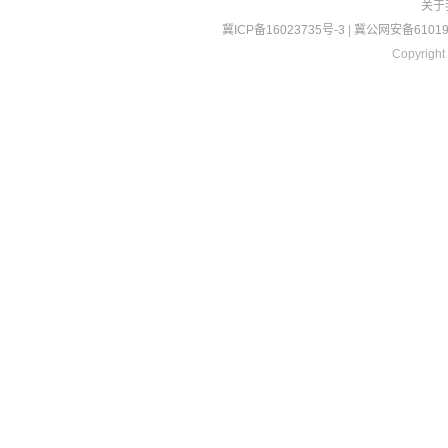
关于
冀ICP备16023735号-3
|
冀公网安备610190
Copyright