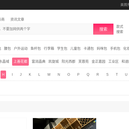
美图
务商
资讯文章
款式
搜索
搜索
包
腰包
户外运动
鱼杆包
行李箱
学生包
儿童包
卡通包
妈咪包
手机包
化
水晶域
上善花都
富润晶典
凯旋城
阳光西郡
芙蓉苑
金正嘉园
工业区
和道
H
I
J
K
L
M
N
O
P
Q
R
S
T
U