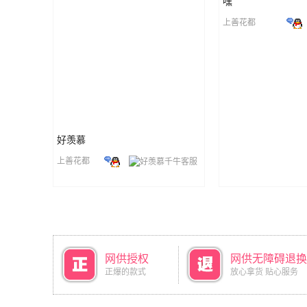
嘿
上善花都
好羡慕
上善花都
网供授权
网供无障碍退换
正爆的款式
放心拿货 贴心服务