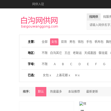
网供入驻
找网供
找服
主营：
全部
女包
双背
男包
钱包
手包
帆布包
胸
地区：
不限
白沟其它
王庄
老联运
天成嘉园
御龙庭
字母：
不限
A
B
C
D
E
F
G
已选：
女包 x
上善花都 x
H x
排序：
默认
热度最多
本站推荐
最新更新