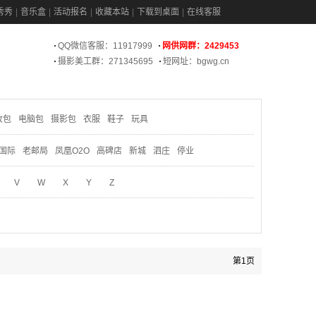
秀秀
音乐盒
活动报名
收藏本站
下载到桌面
在线客服
QQ微信客服：11917999
网供网群：2429453
摄影美工群：271345695
短网址：bgwg.cn
妆包
电脑包
摄影包
衣服
鞋子
玩具
国际
老邮局
凤凰O2O
高碑店
新城
泗庄
停业
V
W
X
Y
Z
第1页