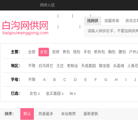
网供入驻
美图秀秀
音乐盒
活动报名
找网供
找服务商
资讯文
收藏本站
下载到桌面
在线客服
主营：
全部
女包
双背
男包
钱包
手包
帆布包
胸包
腰包
户外
地区：
不限
白沟其它
王庄
老联运
天成嘉园
御龙庭
水晶域
上善
字母：
不限
A
B
C
D
E
F
G
H
I
J
已选：
女包 x
金正嘉园 x
W x
排序：
默认
热度最多
本站推荐
最新更新