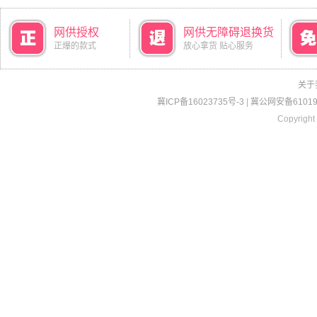
网供授权
网供无障碍退换货
正爆的款式
放心拿货 贴心服务
关于
冀ICP备16023735号-3
|
冀公网安备610190
Copyright