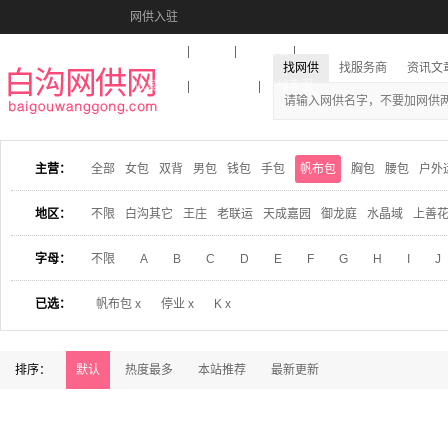
网供入驻
美图秀秀
音乐盒
活动报名
找网供
找服务商
资讯文
收藏本站
下载到桌面
在线客服
主营：
全部
女包
双背
男包
钱包
手包
帆布包
胸包
腰包
户外
地区：
不限
白沟其它
王庄
老联运
天成嘉园
御龙庭
水晶域
上善
字母：
不限
A
B
C
D
E
F
G
H
I
J
已选：
帆布包 x
停业 x
K x
排序：
默认
热度最多
本站推荐
最新更新