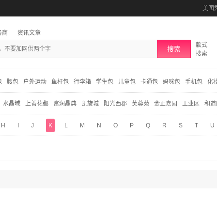
美图
务商
资讯文章
款式
搜索
搜索
包
腰包
户外运动
鱼杆包
行李箱
学生包
儿童包
卡通包
妈咪包
手机包
化
水晶域
上善花都
富润晶典
凯旋城
阳光西郡
芙蓉苑
金正嘉园
工业区
和道
H
I
J
K
L
M
N
O
P
Q
R
S
T
U