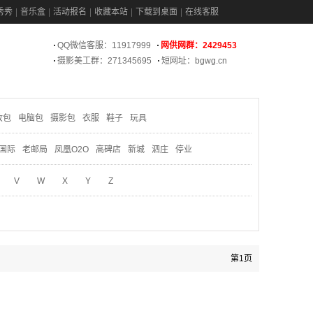
秀秀
音乐盒
活动报名
收藏本站
下载到桌面
在线客服
QQ微信客服：11917999
网供网群：2429453
摄影美工群：271345695
短网址：bgwg.cn
妆包
电脑包
摄影包
衣服
鞋子
玩具
国际
老邮局
凤凰O2O
高碑店
新城
泗庄
停业
V
W
X
Y
Z
第1页