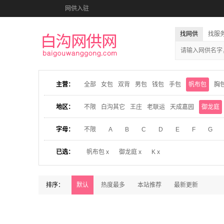
网供入驻
找网供
找服
主营：
全部
女包
双背
男包
钱包
手包
帆布包
胸
地区：
不限
白沟其它
王庄
老联运
天成嘉园
御龙庭
字母：
不限
A
B
C
D
E
F
G
已选：
帆布包 x
御龙庭 x
K x
排序：
默认
热度最多
本站推荐
最新更新