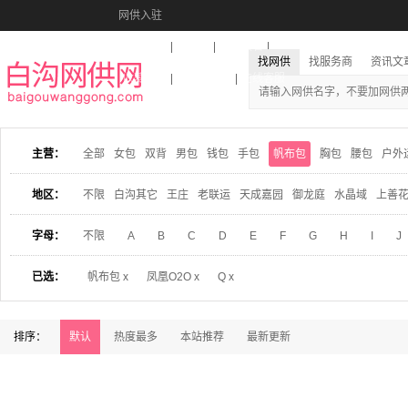
网供入驻
美图秀秀
音乐盒
活动报名
找网供
找服务商
资讯文
收藏本站
下载到桌面
在线客服
主营：
全部
女包
双背
男包
钱包
手包
帆布包
胸包
腰包
户外
地区：
不限
白沟其它
王庄
老联运
天成嘉园
御龙庭
水晶域
上善
字母：
不限
A
B
C
D
E
F
G
H
I
J
已选：
帆布包 x
凤凰O2O x
Q x
排序：
默认
热度最多
本站推荐
最新更新