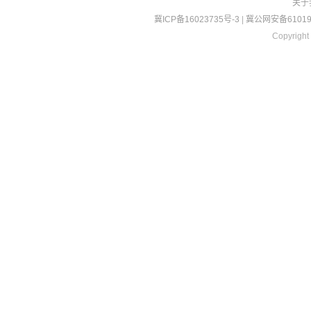
关于
冀ICP备16023735号-3
|
冀公网安备610190
Copyright