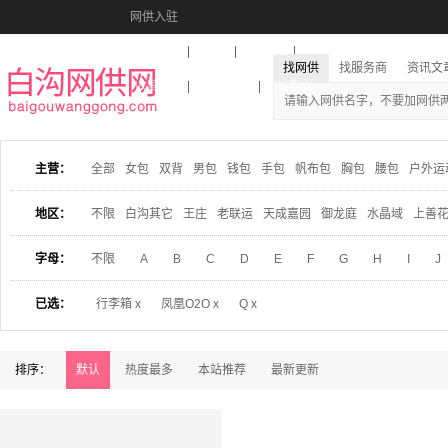
网供入驻
美图秀秀
音乐盒
活动报名
找网供
找服务商
资讯文
收藏本站
下载到桌面
在线客服
主营：
全部
女包
双背
男包
钱包
手包
帆布包
胸包
腰包
户外运
地区：
不限
白沟其它
王庄
老联运
天成嘉园
御龙庭
水晶域
上善
字母：
不限
A
B
C
D
E
F
G
H
I
J
已选：
行李箱 x
凤凰O2O x
Q x
排序：
默认
热度最多
本站推荐
最新更新