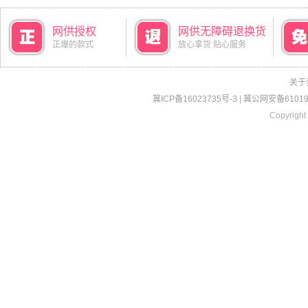
网供授权
网供无障碍退换货
正爆的款式
放心拿货 贴心服务
关于
冀ICP备16023735号-3
|
冀公网安备610190
Copyright