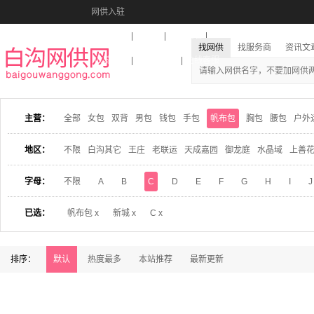
网供入驻
美图秀秀
音乐盒
活动报名
找网供
找服务商
资讯文
收藏本站
下载到桌面
在线客服
主营：
全部
女包
双背
男包
钱包
手包
帆布包
胸包
腰包
户外
地区：
不限
白沟其它
王庄
老联运
天成嘉园
御龙庭
水晶域
上善
字母：
不限
A
B
C
D
E
F
G
H
I
J
已选：
帆布包 x
新城 x
C x
排序：
默认
热度最多
本站推荐
最新更新