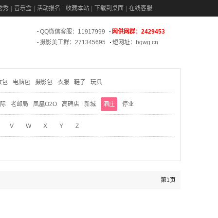
秀秀
音乐盒
活动报名
收藏本站
下载到桌面
在线客服
QQ微信客服：11917999
网供网群：2429453
摄影美工群：271345695
短网址：bgwg.cn
妆包
电脑包
摄影包
衣服
鞋子
玩具
际
老邮局
凤凰O2O
高碑店
新城
泗庄
停业
V
W
X
Y
Z
第1页