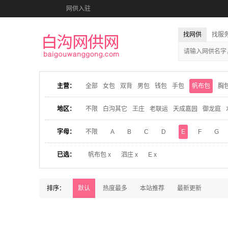
网供入驻
找网供
找服
主营：
全部
女包
双背
男包
钱包
手包
帆布包
胸
地区：
不限
白沟其它
王庄
老联运
天成嘉园
御龙庭
字母：
不限
A
B
C
D
E
F
G
已选：
帆布包 x
泗庄 x
E x
排序：
默认
热度最多
本站推荐
最新更新