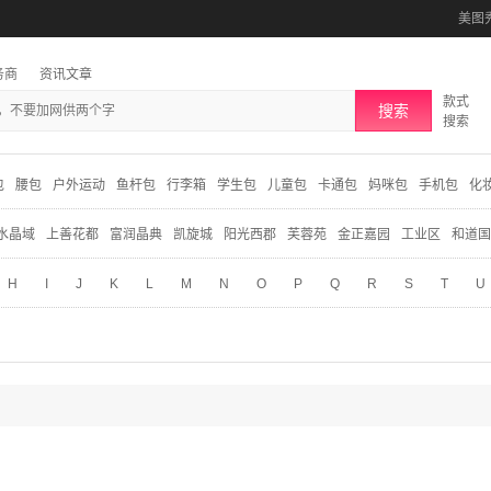
美图
务商
资讯文章
款式
搜索
搜索
包
腰包
户外运动
鱼杆包
行李箱
学生包
儿童包
卡通包
妈咪包
手机包
化
水晶域
上善花都
富润晶典
凯旋城
阳光西郡
芙蓉苑
金正嘉园
工业区
和道国
H
I
J
K
L
M
N
O
P
Q
R
S
T
U