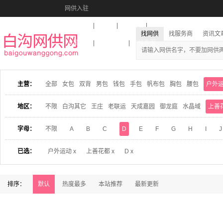
网供入驻
美图秀秀
音乐盒
活动报名
找网供
找服务商
资讯文
收藏本站
下载到桌面
在线客服
主营：
全部
女包
双背
男包
钱包
手包
帆布包
胸包
腰包
户外
地区：
不限
白沟其它
王庄
老联运
天成嘉园
御龙庭
水晶域
上善
字母：
不限
A
B
C
D
E
F
G
H
I
J
已选：
户外运动 x
上善花都 x
D x
排序：
默认
热度最多
本站推荐
最新更新