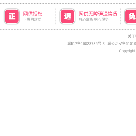
网供授权
网供无障碍退换货
正爆的款式
放心拿货 贴心服务
关于
冀ICP备16023735号-3
|
冀公网安备610190
Copyright