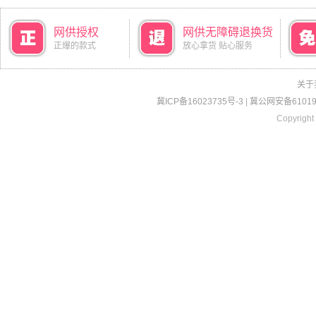
网供授权
网供无障碍退换货
正爆的款式
放心拿货 贴心服务
关于
冀ICP备16023735号-3
|
冀公网安备610190
Copyright