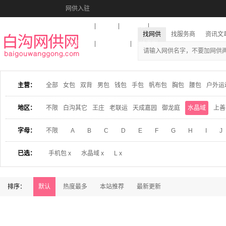
网供入驻
美图秀秀
音乐盒
活动报名
找网供
找服务商
资讯文
收藏本站
下载到桌面
在线客服
主营：
全部
女包
双背
男包
钱包
手包
帆布包
胸包
腰包
户外运
地区：
不限
白沟其它
王庄
老联运
天成嘉园
御龙庭
水晶域
上善
字母：
不限
A
B
C
D
E
F
G
H
I
J
已选：
手机包 x
水晶域 x
L x
排序：
默认
热度最多
本站推荐
最新更新