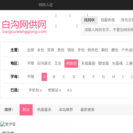
网供入驻
美图秀秀
音乐盒
活动报名
找网供
找服务商
资讯文
收藏本站
下载到桌面
在线客服
主营：
全部
女包
双背
男包
钱包
手包
帆布包
胸包
腰包
户外运
地区：
不限
白沟其它
王庄
老联运
天成嘉园
御龙庭
水晶域
上善
字母：
不限
A
B
C
D
E
F
G
H
I
J
已选：
手机包 x
老联运 x
A x
排序：
默认
热度最多
本站推荐
最新更新