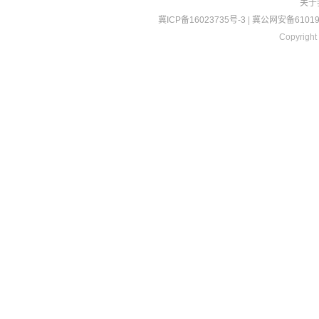
关于
冀ICP备16023735号-3
|
冀公网安备610190
Copyright