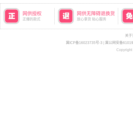
网供授权
网供无障碍退换货
正爆的款式
放心拿货 贴心服务
关于
冀ICP备16023735号-3
|
冀公网安备610190
Copyright