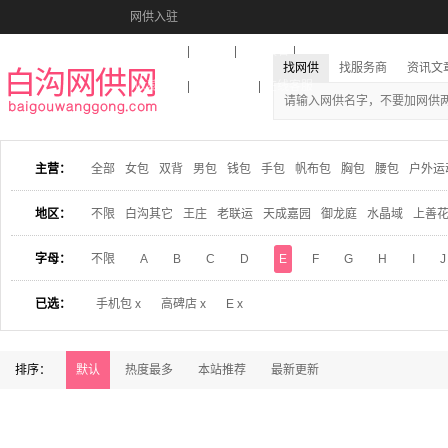
网供入驻
美图秀秀
音乐盒
活动报名
找网供
找服务商
资讯文
收藏本站
下载到桌面
在线客服
主营：
全部
女包
双背
男包
钱包
手包
帆布包
胸包
腰包
户外运
地区：
不限
白沟其它
王庄
老联运
天成嘉园
御龙庭
水晶域
上善
字母：
不限
A
B
C
D
E
F
G
H
I
J
已选：
手机包 x
高碑店 x
E x
排序：
默认
热度最多
本站推荐
最新更新