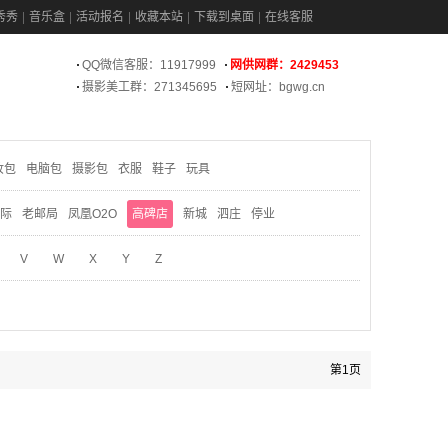
秀秀
音乐盒
活动报名
收藏本站
下载到桌面
在线客服
QQ微信客服：11917999
网供网群：2429453
摄影美工群：271345695
短网址：bgwg.cn
妆包
电脑包
摄影包
衣服
鞋子
玩具
际
老邮局
凤凰O2O
高碑店
新城
泗庄
停业
V
W
X
Y
Z
第1页