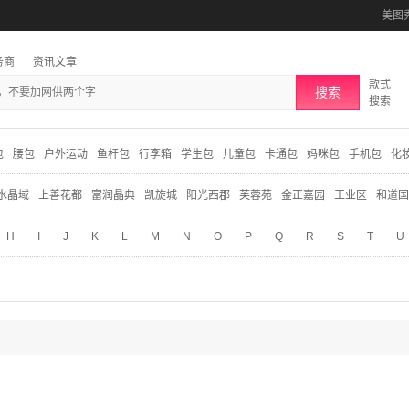
美图
务商
资讯文章
款式
搜索
搜索
包
腰包
户外运动
鱼杆包
行李箱
学生包
儿童包
卡通包
妈咪包
手机包
化
水晶域
上善花都
富润晶典
凯旋城
阳光西郡
芙蓉苑
金正嘉园
工业区
和道国
H
I
J
K
L
M
N
O
P
Q
R
S
T
U