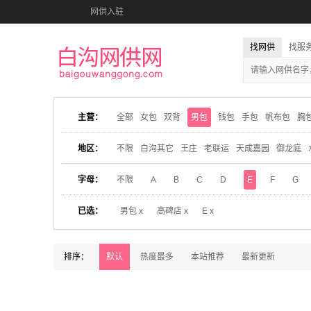
网供入驻
找网供
找服
主营：
全部
女包
双背
男包
钱包
手包
帆布包
胸
地区：
不限
白沟其它
王庄
老联运
天成嘉园
御龙庭
字母：
不限
A
B
C
D
E
F
G
已选：
男包 x
高碑店 x
E x
排序：
默认
热度最多
本站推荐
最新更新