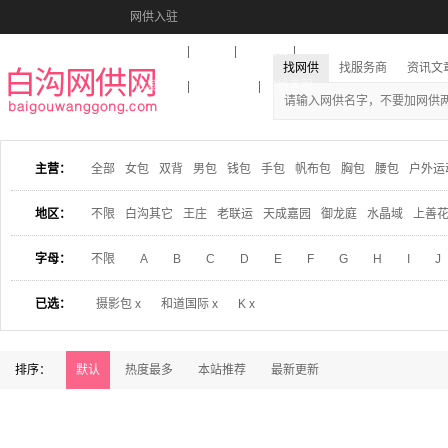
网供入驻
美图秀秀
音乐盒
活动报名
找网供
找服务商
资讯文
收藏本站
下载到桌面
在线客服
主营：
全部
女包
双背
男包
钱包
手包
帆布包
胸包
腰包
户外运
地区：
不限
白沟其它
王庄
老联运
天成嘉园
御龙庭
水晶域
上善
字母：
不限
A
B
C
D
E
F
G
H
I
J
已选：
摄影包 x
和道国际 x
K x
排序：
默认
热度最多
本站推荐
最新更新