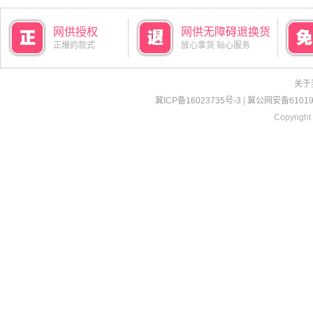
网供授权
网供无障碍退换货
正爆的款式
放心拿货 贴心服务
关于
冀ICP备16023735号-3
|
冀公网安备610190
Copyright