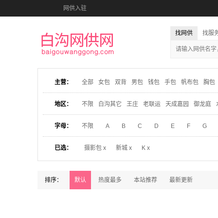
网供入驻
找网供
找服
主营：
全部
女包
双背
男包
钱包
手包
帆布包
胸包
地区：
不限
白沟其它
王庄
老联运
天成嘉园
御龙庭
字母：
不限
A
B
C
D
E
F
G
已选：
摄影包 x
新城 x
K x
排序：
默认
热度最多
本站推荐
最新更新