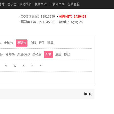
秀秀
音乐盒
活动报名
收藏本站
下载到桌面
在线客服
QQ微信客服：11917999
网供网群：2429453
摄影美工群：271345695
短网址：bgwg.cn
包
电脑包
摄影包
衣服
鞋子
玩具
际
老邮局
凤凰O2O
高碑店
新城
泗庄
停业
V
W
X
Y
Z
第1页