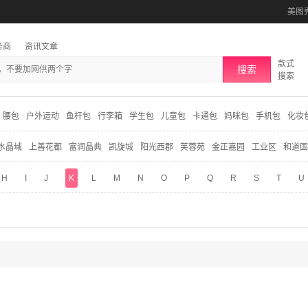
美图
务商
资讯文章
款式
搜索
搜索
腰包
户外运动
鱼杆包
行李箱
学生包
儿童包
卡通包
妈咪包
手机包
化妆
水晶域
上善花都
富润晶典
凯旋城
阳光西郡
芙蓉苑
金正嘉园
工业区
和道国
H
I
J
K
L
M
N
O
P
Q
R
S
T
U