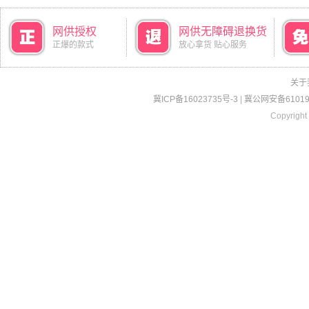
网供授权
网供无障碍退换货
正爆的款式
放心拿货 贴心服务
关于
冀ICP备16023735号-3
|
冀公网安备610190
Copyright