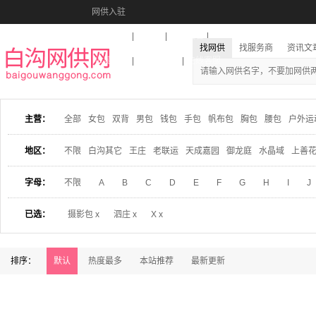
网供入驻
美图秀秀
音乐盒
活动报名
找网供
找服务商
资讯文
收藏本站
下载到桌面
在线客服
主营：
全部
女包
双背
男包
钱包
手包
帆布包
胸包
腰包
户外运
地区：
不限
白沟其它
王庄
老联运
天成嘉园
御龙庭
水晶域
上善
字母：
不限
A
B
C
D
E
F
G
H
I
J
已选：
摄影包 x
泗庄 x
X x
排序：
默认
热度最多
本站推荐
最新更新