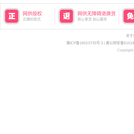
网供授权
网供无障碍退换货
正爆的款式
放心拿货 贴心服务
关于
冀ICP备16023735号-3
|
冀公网安备610190
Copyright