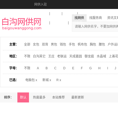
网供入驻
美图秀秀
音乐盒
活动报名
找网供
找服务商
资讯文
收藏本站
下载到桌面
在线客服
主营：
全部
女包
双背
男包
钱包
手包
帆布包
胸包
腰包
户外运
地区：
不限
白沟其它
王庄
老联运
天成嘉园
御龙庭
水晶域
上善
字母：
不限
A
B
C
D
E
F
G
H
I
J
已选：
电脑包 x
新城 x
R x
排序：
默认
热度最多
本站推荐
最新更新