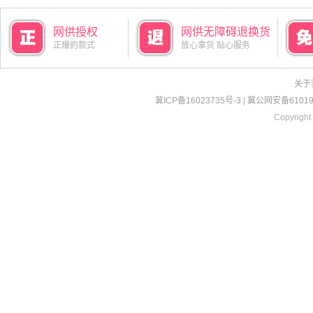
网供授权
网供无障碍退换货
正爆的款式
放心拿货 贴心服务
关于
冀ICP备16023735号-3
|
冀公网安备610190
Copyright