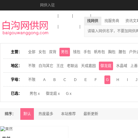
网供入驻
美图秀秀
音乐盒
活动报名
找网供
找服务商
资讯文
收藏本站
下载到桌面
在线客服
主营：
全部
女包
双背
男包
钱包
手包
帆布包
胸包
腰包
户外
地区：
不限
白沟其它
王庄
老联运
天成嘉园
御龙庭
水晶域
上善
字母：
不限
A
B
C
D
E
F
G
H
I
J
已选：
男包 x
御龙庭 x
G x
排序：
默认
热度最多
本站推荐
最新更新