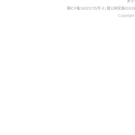
关于
冀ICP备16023735号-3
|
冀公网安备610190
Copyright