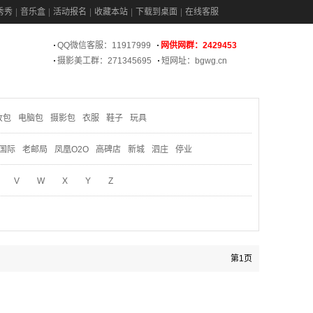
秀秀
音乐盒
活动报名
收藏本站
下载到桌面
在线客服
QQ微信客服：11917999
网供网群：2429453
摄影美工群：271345695
短网址：bgwg.cn
妆包
电脑包
摄影包
衣服
鞋子
玩具
国际
老邮局
凤凰O2O
高碑店
新城
泗庄
停业
V
W
X
Y
Z
第1页