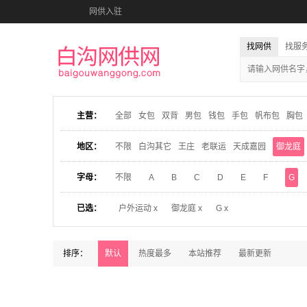
网供入驻
找网供
找服
主营：
全部
女包
双背
男包
钱包
手包
帆布包
胸包
地区：
不限
白沟其它
王庄
老联运
天成嘉园
御龙庭
字母：
不限
A
B
C
D
E
F
G
已选：
户外运动 x
御龙庭 x
G x
排序：
默认
热度最多
本站推荐
最新更新