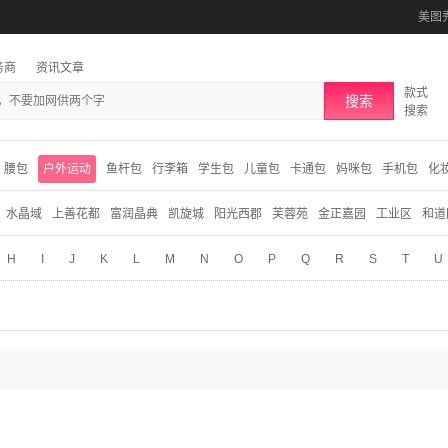
美图
务商
资讯文章
款式
搜索
搜索
腰包
户外运动
鱼杆包
行李箱
学生包
儿童包
卡通包
妈咪包
手机包
化
水晶域
上善花都
富润晶典
凯旋城
阳光西郡
芙蓉苑
金正嘉园
工业区
和道
H
I
J
K
L
M
N
O
P
Q
R
S
T
U