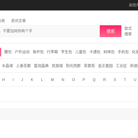
美图
务商
资讯文章
款式
搜索
搜索
腰包
户外运动
鱼杆包
行李箱
学生包
儿童包
卡通包
妈咪包
手机包
化
水晶域
上善花都
富润晶典
凯旋城
阳光西郡
芙蓉苑
金正嘉园
工业区
和道
H
I
J
K
L
M
N
O
P
Q
R
S
T
U