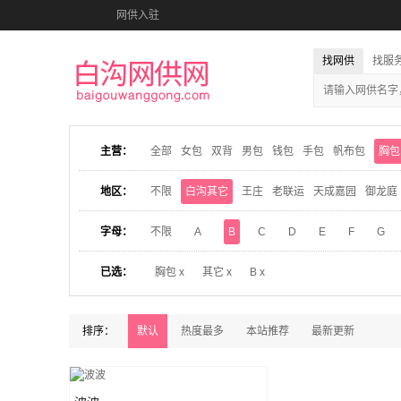
网供入驻
找网供
找服
主营：
全部
女包
双背
男包
钱包
手包
帆布包
胸包
地区：
不限
白沟其它
王庄
老联运
天成嘉园
御龙庭
字母：
不限
A
B
C
D
E
F
G
已选：
胸包 x
其它 x
B x
排序：
默认
热度最多
本站推荐
最新更新