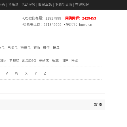
秀秀
音乐盒
活动报名
收藏本站
下载到桌面
在线客服
QQ微信客服：11917999
网供网群：2429453
摄影美工群：271345695
短网址：bgwg.cn
妆包
电脑包
摄影包
衣服
鞋子
玩具
国际
老邮局
凤凰O2O
高碑店
新城
泗庄
停业
V
W
X
Y
Z
第1页