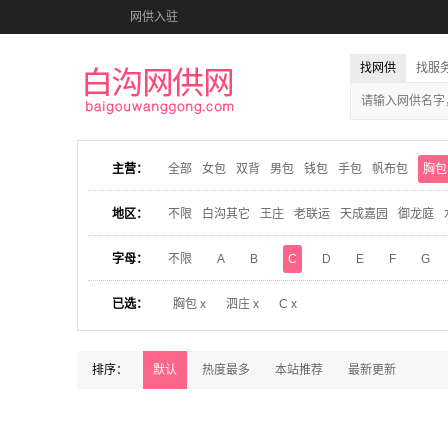
网供入驻
找网供
找服
主营：
全部
女包
双背
男包
钱包
手包
帆布包
胸包
地区：
不限
白沟其它
王庄
老联运
天成嘉园
御龙庭
字母：
不限
A
B
C
D
E
F
G
已选：
胸包 x
泗庄 x
C x
排序：
默认
热度最多
本站推荐
最新更新