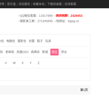
秀秀
音乐盒
活动报名
收藏本站
下载到桌面
在线客服
QQ微信客服：11917999
网供网群：2429453
摄影美工群：271345695
短网址：bgwg.cn
妆包
电脑包
摄影包
衣服
鞋子
玩具
际
老邮局
凤凰O2O
高碑店
新城
泗庄
停业
V
W
X
Y
Z
第1页