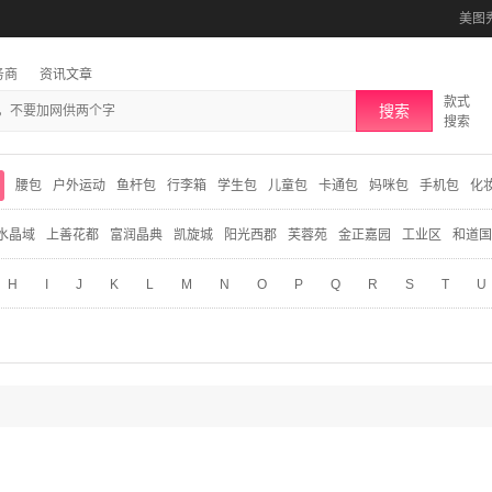
美图
务商
资讯文章
款式
搜索
搜索
腰包
户外运动
鱼杆包
行李箱
学生包
儿童包
卡通包
妈咪包
手机包
化
水晶域
上善花都
富润晶典
凯旋城
阳光西郡
芙蓉苑
金正嘉园
工业区
和道国
H
I
J
K
L
M
N
O
P
Q
R
S
T
U