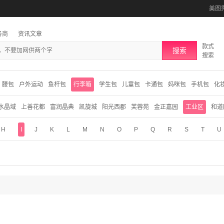
美图
务商
资讯文章
款式
搜索
搜索
腰包
户外运动
鱼杆包
行李箱
学生包
儿童包
卡通包
妈咪包
手机包
化
水晶域
上善花都
富润晶典
凯旋城
阳光西郡
芙蓉苑
金正嘉园
工业区
和道
H
I
J
K
L
M
N
O
P
Q
R
S
T
U