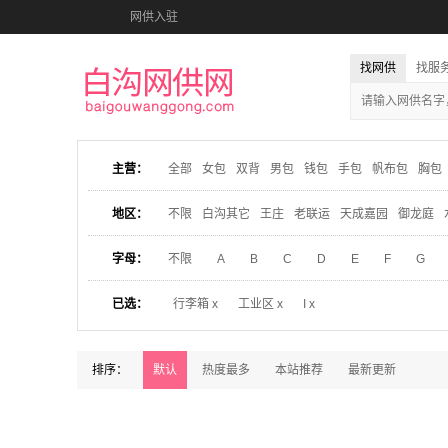
网供入驻
找网供
找服
主营：
全部
女包
双背
男包
钱包
手包
帆布包
胸包
地区：
不限
白沟其它
王庄
老联运
天成嘉园
御龙庭
字母：
不限
A
B
C
D
E
F
G
已选：
行李箱 x
工业区 x
I x
排序：
默认
热度最多
本站推荐
最新更新