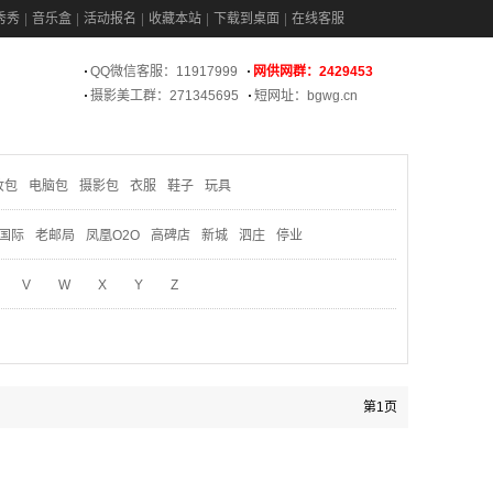
秀秀
音乐盒
活动报名
收藏本站
下载到桌面
在线客服
QQ微信客服：11917999
网供网群：2429453
摄影美工群：271345695
短网址：bgwg.cn
妆包
电脑包
摄影包
衣服
鞋子
玩具
国际
老邮局
凤凰O2O
高碑店
新城
泗庄
停业
V
W
X
Y
Z
第1页