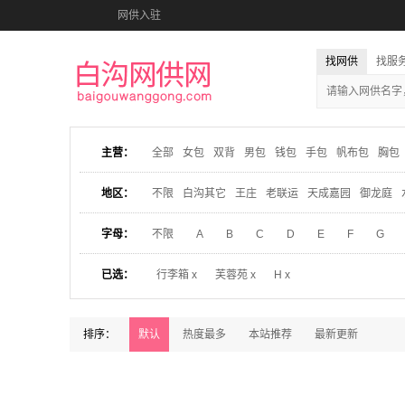
网供入驻
找网供
找服
主营：
全部
女包
双背
男包
钱包
手包
帆布包
胸包
地区：
不限
白沟其它
王庄
老联运
天成嘉园
御龙庭
字母：
不限
A
B
C
D
E
F
G
已选：
行李箱 x
芙蓉苑 x
H x
排序：
默认
热度最多
本站推荐
最新更新