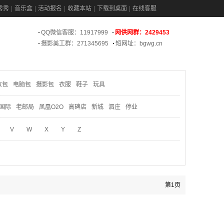
秀秀
音乐盒
活动报名
收藏本站
下载到桌面
在线客服
QQ微信客服：11917999
网供网群：2429453
摄影美工群：271345695
短网址：bgwg.cn
妆包
电脑包
摄影包
衣服
鞋子
玩具
国际
老邮局
凤凰O2O
高碑店
新城
泗庄
停业
V
W
X
Y
Z
第1页