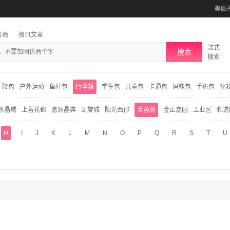
美图
务商
资讯文章
款式
搜索
搜索
腰包
户外运动
鱼杆包
行李箱
学生包
儿童包
卡通包
妈咪包
手机包
化
水晶域
上善花都
富润晶典
凯旋城
阳光西郡
芙蓉苑
金正嘉园
工业区
和道
H
I
J
K
L
M
N
O
P
Q
R
S
T
U