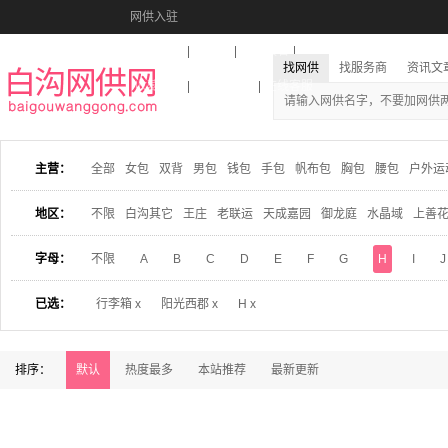
网供入驻
美图秀秀
音乐盒
活动报名
找网供
找服务商
资讯文
收藏本站
下载到桌面
在线客服
主营：
全部
女包
双背
男包
钱包
手包
帆布包
胸包
腰包
户外运
地区：
不限
白沟其它
王庄
老联运
天成嘉园
御龙庭
水晶域
上善
字母：
不限
A
B
C
D
E
F
G
H
I
J
已选：
行李箱 x
阳光西郡 x
H x
排序：
默认
热度最多
本站推荐
最新更新