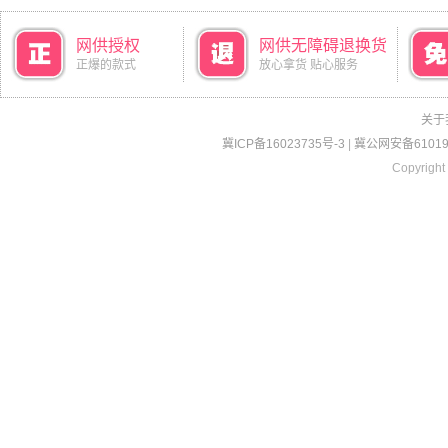
网供授权
网供无障碍退换货
正爆的款式
放心拿货 贴心服务
关于
冀ICP备16023735号-3
|
冀公网安备610190
Copyright