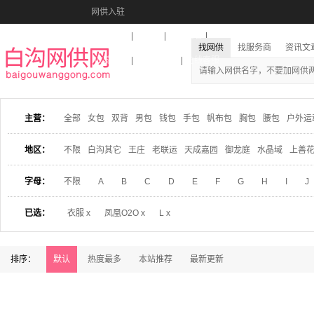
网供入驻
美图秀秀
音乐盒
活动报名
找网供
找服务商
资讯文
收藏本站
下载到桌面
在线客服
主营：
全部
女包
双背
男包
钱包
手包
帆布包
胸包
腰包
户外运
地区：
不限
白沟其它
王庄
老联运
天成嘉园
御龙庭
水晶域
上善
字母：
不限
A
B
C
D
E
F
G
H
I
J
已选：
衣服 x
凤凰O2O x
L x
排序：
默认
热度最多
本站推荐
最新更新