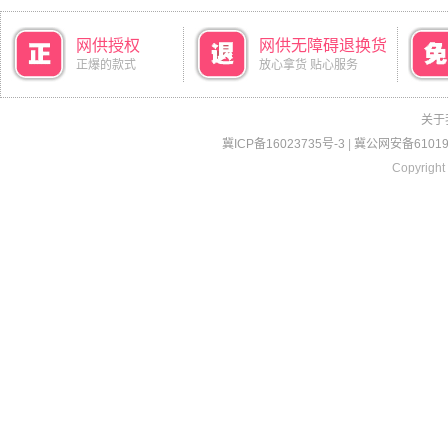
网供授权
网供无障碍退换货
正爆的款式
放心拿货 贴心服务
关于
冀ICP备16023735号-3
|
冀公网安备610190
Copyright