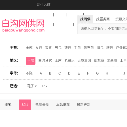
网供入驻
美图秀秀
音乐盒
活动报名
找网供
找服务商
资讯文
收藏本站
下载到桌面
在线客服
主营：
全部
女包
双背
男包
钱包
手包
帆布包
胸包
腰包
户外运
地区：
不限
白沟其它
王庄
老联运
天成嘉园
御龙庭
水晶域
上善
字母：
不限
A
B
C
D
E
F
G
H
I
J
已选：
鞋子 x
R x
排序：
默认
热度最多
本站推荐
最新更新