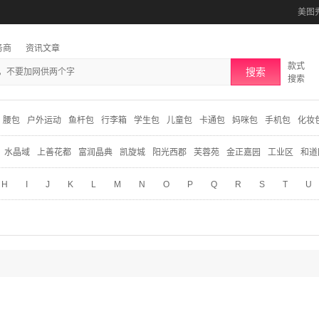
美图
务商
资讯文章
款式
搜索
搜索
腰包
户外运动
鱼杆包
行李箱
学生包
儿童包
卡通包
妈咪包
手机包
化妆
水晶域
上善花都
富润晶典
凯旋城
阳光西郡
芙蓉苑
金正嘉园
工业区
和道
H
I
J
K
L
M
N
O
P
Q
R
S
T
U