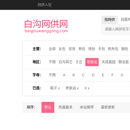
网供入驻
找网供
找服
主营：
全部
女包
双背
男包
钱包
手包
帆布包
胸包
地区：
不限
白沟其它
王庄
老联运
天成嘉园
御龙庭
字母：
不限
A
B
C
D
E
F
G
已选：
鞋子 x
老联运 x
X x
排序：
默认
热度最多
本站推荐
最新更新