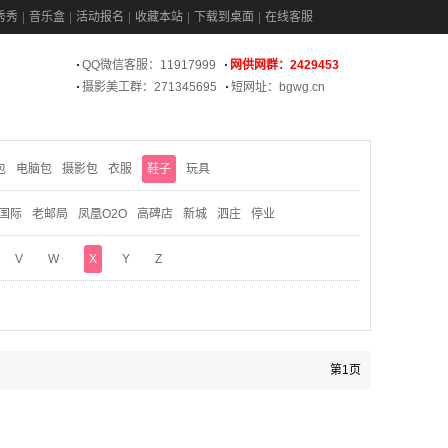
秀秀
音乐盒
活动报名
收藏本站
下载到桌面
在线客服
QQ微信客服：11917999
网供网群：2429453
摄影美工群：271345695
短网址：bgwg.cn
包
电脑包
摄影包
衣服
鞋子
玩具
国际
老邮局
凤凰O2O
高碑店
新城
泗庄
停业
V
W
X
Y
Z
第1页