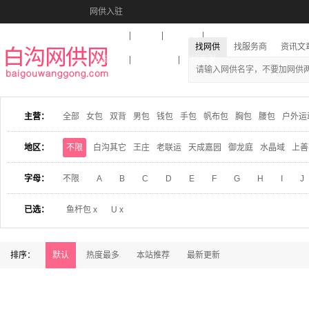
网供入驻
美图秀秀
音乐盒
活动报名
找网供
找服务商
资讯文
收藏本站
下载到桌面
在线客服
主营：
全部
女包
双背
男包
钱包
手包
帆布包
胸包
腰包
户外运
地区：
不限
白沟其它
王庄
老联运
天成嘉园
御龙庭
水晶域
上善
字母：
不限
A
B
C
D
E
F
G
H
I
J
已选：
鱼杆包 x
U x
排序：
默认
热度最多
本站推荐
最新更新