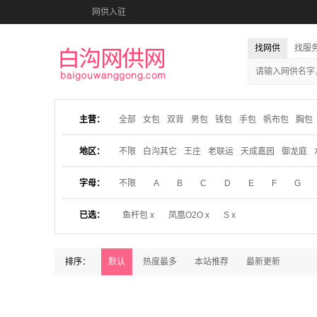
网供入驻
找网供
找服
主营：
全部
女包
双背
男包
钱包
手包
帆布包
胸包
地区：
不限
白沟其它
王庄
老联运
天成嘉园
御龙庭
字母：
不限
A
B
C
D
E
F
G
已选：
鱼杆包 x
凤凰O2O x
S x
排序：
默认
热度最多
本站推荐
最新更新