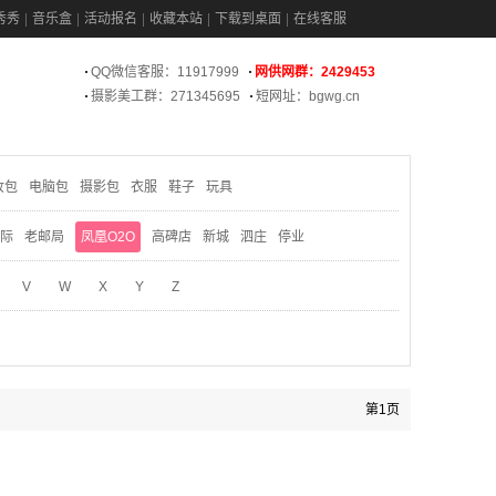
秀秀
音乐盒
活动报名
收藏本站
下载到桌面
在线客服
QQ微信客服：11917999
网供网群：2429453
摄影美工群：271345695
短网址：bgwg.cn
妆包
电脑包
摄影包
衣服
鞋子
玩具
际
老邮局
凤凰O2O
高碑店
新城
泗庄
停业
V
W
X
Y
Z
第1页