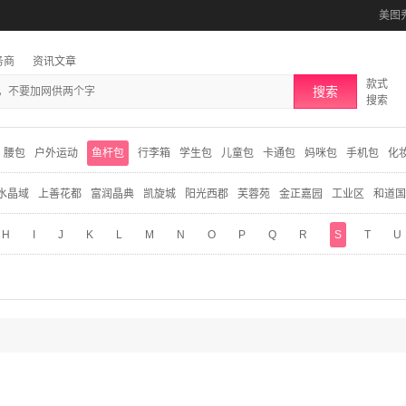
美图
务商
资讯文章
款式
搜索
搜索
腰包
户外运动
鱼杆包
行李箱
学生包
儿童包
卡通包
妈咪包
手机包
化
水晶域
上善花都
富润晶典
凯旋城
阳光西郡
芙蓉苑
金正嘉园
工业区
和道国
H
I
J
K
L
M
N
O
P
Q
R
S
T
U