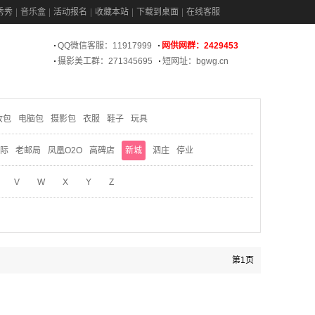
秀秀
音乐盒
活动报名
收藏本站
下载到桌面
在线客服
QQ微信客服：11917999
网供网群：2429453
摄影美工群：271345695
短网址：bgwg.cn
妆包
电脑包
摄影包
衣服
鞋子
玩具
际
老邮局
凤凰O2O
高碑店
新城
泗庄
停业
V
W
X
Y
Z
第1页