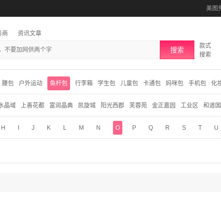
美图
务商
资讯文章
款式
搜索
搜索
腰包
户外运动
鱼杆包
行李箱
学生包
儿童包
卡通包
妈咪包
手机包
化
水晶域
上善花都
富润晶典
凯旋城
阳光西郡
芙蓉苑
金正嘉园
工业区
和道国
H
I
J
K
L
M
N
O
P
Q
R
S
T
U