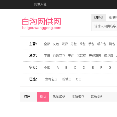
网供入驻
找网供
找服
主营：
全部
女包
双背
男包
钱包
手包
帆布包
胸包
地区：
不限
白沟其它
王庄
老联运
天成嘉园
御龙庭
字母：
不限
A
B
C
D
E
F
G
已选：
鱼杆包 x
新城 x
O x
排序：
默认
热度最多
本站推荐
最新更新