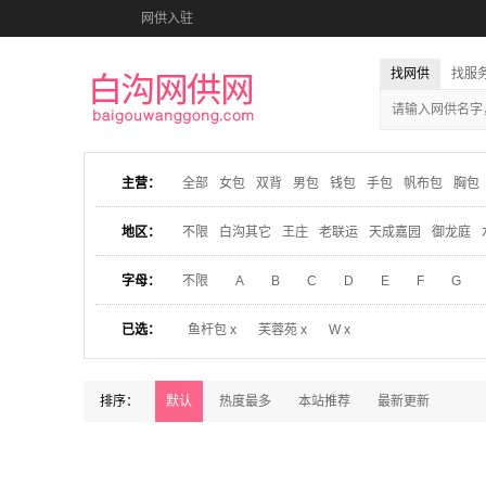
网供入驻
找网供
找服
主营：
全部
女包
双背
男包
钱包
手包
帆布包
胸包
地区：
不限
白沟其它
王庄
老联运
天成嘉园
御龙庭
字母：
不限
A
B
C
D
E
F
G
已选：
鱼杆包 x
芙蓉苑 x
W x
排序：
默认
热度最多
本站推荐
最新更新