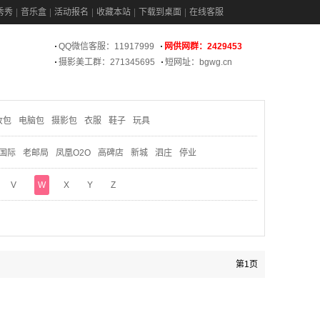
秀秀
音乐盒
活动报名
收藏本站
下载到桌面
在线客服
QQ微信客服：11917999
网供网群：2429453
摄影美工群：271345695
短网址：bgwg.cn
妆包
电脑包
摄影包
衣服
鞋子
玩具
国际
老邮局
凤凰O2O
高碑店
新城
泗庄
停业
V
W
X
Y
Z
第1页