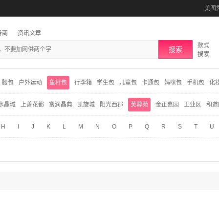
美图
务商
资讯文章
款式
搜索
搜索
腰包
户外运动
鱼杆包
行李箱
学生包
儿童包
卡通包
妈咪包
手机包
化
水晶域
上善花都
富润晶典
凯旋城
阳光西郡
芙蓉苑
金正嘉园
工业区
和道
H
I
J
K
L
M
N
O
P
Q
R
S
T
U