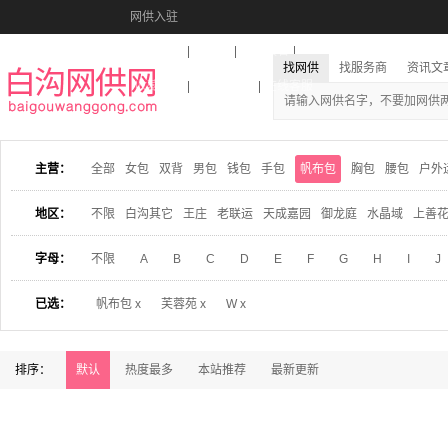
网供入驻
美图秀秀
音乐盒
活动报名
找网供
找服务商
资讯文
收藏本站
下载到桌面
在线客服
主营：
全部
女包
双背
男包
钱包
手包
帆布包
胸包
腰包
户外
地区：
不限
白沟其它
王庄
老联运
天成嘉园
御龙庭
水晶域
上善
字母：
不限
A
B
C
D
E
F
G
H
I
J
已选：
帆布包 x
芙蓉苑 x
W x
排序：
默认
热度最多
本站推荐
最新更新