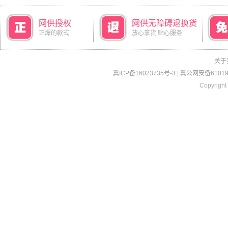
网供授权
网供无障碍退换货
正爆的款式
放心拿货 贴心服务
关于
冀ICP备16023735号-3
|
冀公网安备610190
Copyright