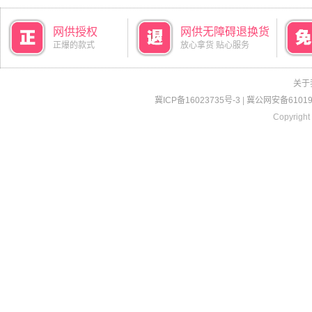
网供授权
网供无障碍退换货
正爆的款式
放心拿货 贴心服务
关于
冀ICP备16023735号-3
|
冀公网安备610190
Copyright