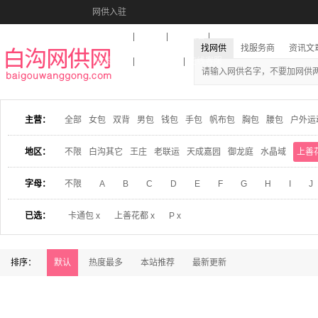
网供入驻
美图秀秀
音乐盒
活动报名
找网供
找服务商
资讯文
收藏本站
下载到桌面
在线客服
主营：
全部
女包
双背
男包
钱包
手包
帆布包
胸包
腰包
户外运
地区：
不限
白沟其它
王庄
老联运
天成嘉园
御龙庭
水晶域
上善
字母：
不限
A
B
C
D
E
F
G
H
I
J
已选：
卡通包 x
上善花都 x
P x
排序：
默认
热度最多
本站推荐
最新更新