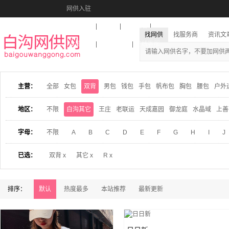
网供入驻
美图秀秀
音乐盒
活动报名
找网供
找服务商
资讯文
收藏本站
下载到桌面
在线客服
主营：
全部
女包
双背
男包
钱包
手包
帆布包
胸包
腰包
户外
地区：
不限
白沟其它
王庄
老联运
天成嘉园
御龙庭
水晶域
上善
字母：
不限
A
B
C
D
E
F
G
H
I
J
已选：
双背 x
其它 x
R x
排序：
默认
热度最多
本站推荐
最新更新