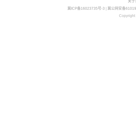
关于
冀ICP备16023735号-3
|
冀公网安备610190
Copyright