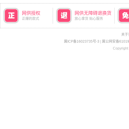
网供授权
网供无障碍退换货
正爆的款式
放心拿货 贴心服务
关于
冀ICP备16023735号-3
|
冀公网安备610190
Copyright