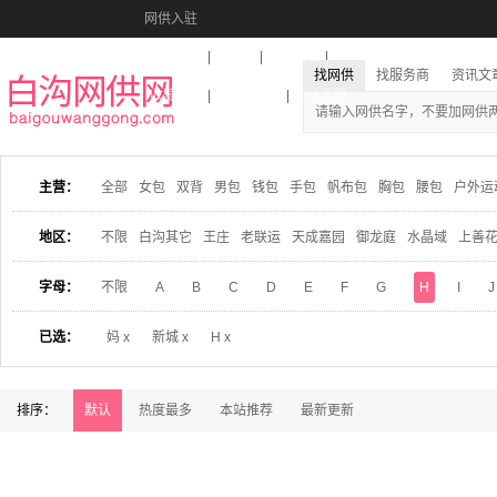
网供入驻
美图秀秀
音乐盒
活动报名
找网供
找服务商
资讯文
收藏本站
下载到桌面
在线客服
主营：
全部
女包
双背
男包
钱包
手包
帆布包
胸包
腰包
户外运
地区：
不限
白沟其它
王庄
老联运
天成嘉园
御龙庭
水晶域
上善
字母：
不限
A
B
C
D
E
F
G
H
I
J
已选：
妈 x
新城 x
H x
排序：
默认
热度最多
本站推荐
最新更新