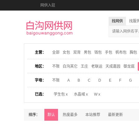
网供入驻
找网供
找服
主营：
全部
女包
双背
男包
钱包
手包
帆布包
胸包
地区：
不限
白沟其它
王庄
老联运
天成嘉园
御龙庭
字母：
不限
A
B
C
D
E
F
G
已选：
学生包 x
水晶域 x
W x
排序：
默认
热度最多
本站推荐
最新更新