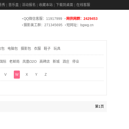
秀秀
音乐盒
活动报名
收藏本站
下载到桌面
在线客服
QQ微信客服：11917999
网供网群：2429453
摄影美工群：271345695
短网址：bgwg.cn
妆包
电脑包
摄影包
衣服
鞋子
玩具
国际
老邮局
凤凰O2O
高碑店
新城
泗庄
停业
V
W
X
Y
Z
第1页