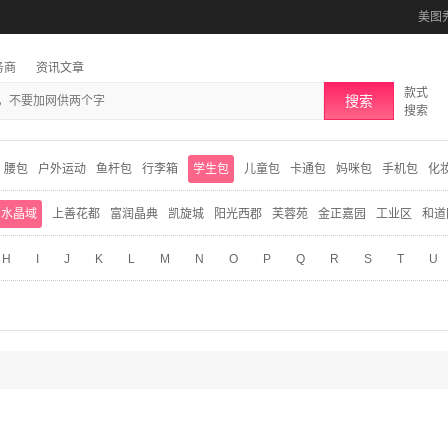
美图
务商
资讯文章
款式
搜索
搜索
腰包
户外运动
鱼杆包
行李箱
学生包
儿童包
卡通包
妈咪包
手机包
化
水晶域
上善花都
富润晶典
凯旋城
阳光西郡
芙蓉苑
金正嘉园
工业区
和道
H
I
J
K
L
M
N
O
P
Q
R
S
T
U