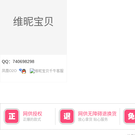
维昵宝贝
QQ：740698298
凤凰O2O
网供授权
网供无障碍退换货
正爆的款式
放心拿货 贴心服务