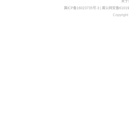
关于
冀ICP备16023735号-3
|
冀公网安备610190
Copyright