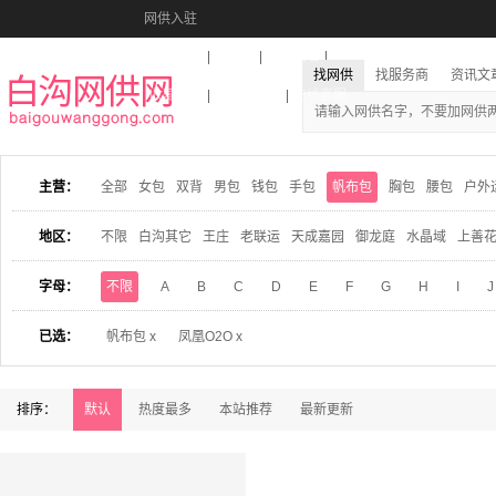
网供入驻
美图秀秀
音乐盒
活动报名
找网供
找服务商
资讯文
收藏本站
下载到桌面
在线客服
主营：
全部
女包
双背
男包
钱包
手包
帆布包
胸包
腰包
户外
地区：
不限
白沟其它
王庄
老联运
天成嘉园
御龙庭
水晶域
上善
字母：
不限
A
B
C
D
E
F
G
H
I
J
已选：
帆布包 x
凤凰O2O x
排序：
默认
热度最多
本站推荐
最新更新