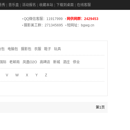
秀秀
音乐盒
活动报名
收藏本站
下载到桌面
在线客服
QQ微信客服：11917999
网供网群：2429453
摄影美工群：271345695
短网址：bgwg.cn
妆包
电脑包
摄影包
衣服
鞋子
玩具
国际
老邮局
凤凰O2O
高碑店
新城
泗庄
停业
V
W
X
Y
Z
第1页