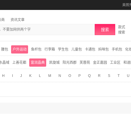
美图
务商
资讯文章
款式
搜索
搜索
腰包
户外运动
鱼杆包
行李箱
学生包
儿童包
卡通包
妈咪包
手机包
化
水晶域
上善花都
富润晶典
凯旋城
阳光西郡
芙蓉苑
金正嘉园
工业区
和道
H
I
J
K
L
M
N
O
P
Q
R
S
T
U