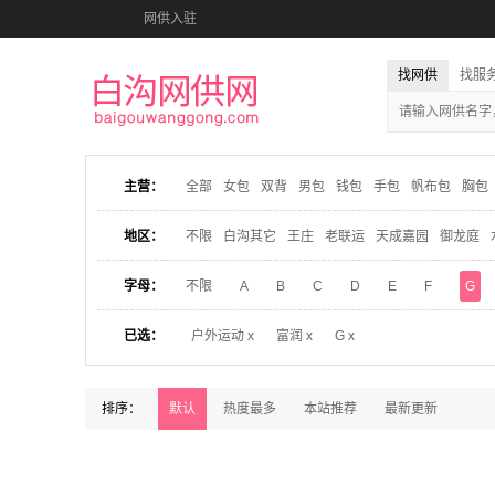
网供入驻
找网供
找服
主营：
全部
女包
双背
男包
钱包
手包
帆布包
胸包
地区：
不限
白沟其它
王庄
老联运
天成嘉园
御龙庭
字母：
不限
A
B
C
D
E
F
G
已选：
户外运动 x
富润 x
G x
排序：
默认
热度最多
本站推荐
最新更新