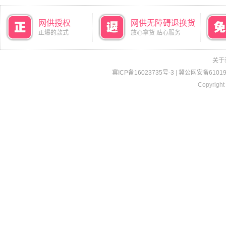
网供授权
网供无障碍退换货
正爆的款式
放心拿货 贴心服务
关于
冀ICP备16023735号-3
|
冀公网安备610190
Copyright