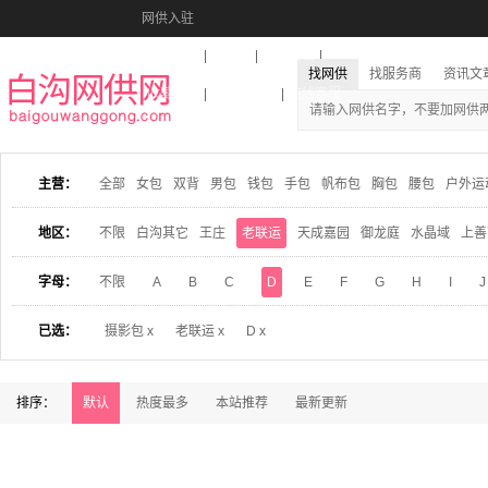
网供入驻
美图秀秀
音乐盒
活动报名
找网供
找服务商
资讯文
收藏本站
下载到桌面
在线客服
主营：
全部
女包
双背
男包
钱包
手包
帆布包
胸包
腰包
户外运
地区：
不限
白沟其它
王庄
老联运
天成嘉园
御龙庭
水晶域
上善
字母：
不限
A
B
C
D
E
F
G
H
I
J
已选：
摄影包 x
老联运 x
D x
排序：
默认
热度最多
本站推荐
最新更新